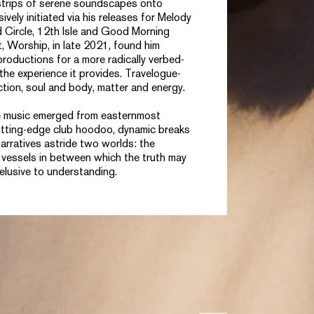
 strips of serene soundscapes onto
vely initiated via his releases for
Melody
 Circle
,
12
th
Isle
and
Good Morning
t, Worship, in late 2021, found him
y productions for a more radically verbed-
he experience it provides. Travelogue-
ction, soul and body, matter and energy.
ve music emerged from easternmost
 cutting-edge club hoodoo, dynamic breaks
arratives astride two worlds: the
 vessels in between which the truth may
elusive to understanding.
D