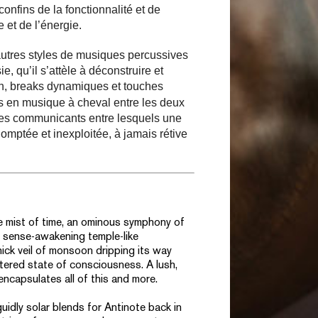
confins de la fonctionnalité et de
e et de l’énergie.
autres styles de musiques percussives
e, qu’il s’attèle à déconstruire et
ech, breaks dynamiques et touches
ts en musique à cheval entre les deux
ses communicants entre lesquels une
ndomptée et inexploitée, à jamais rétive
e mist of time, an ominous symphony of
, sense-awakening temple-like
ick veil of monsoon dripping its way
ltered state of consciousness. A lush,
encapsulates all of this and more.
uidly solar blends for
Antinote
back in