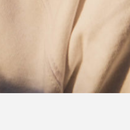
16
D.K.
@TROMSØ - INSOMNIA
OCT
FESTIVAL 2026