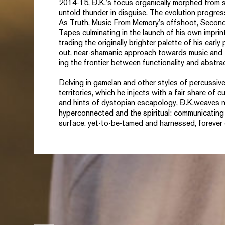
2014-15,
Đ.K
.’s focus organically morphed from
untold thunder in disguise. The evolution progressi
As Truth,
Music From Memory’s offshoot,
Second
Tapes
culminating in the launch of his own imprin
trading the originally brighter palette of his earl
out, near-shamanic approach towards music and t
ing the frontier between functionality and abstra
Delving in gamelan and other styles of percussi
territories, which he injects with a fair share of
and hints of dystopian escapology,
Đ.K.
weaves n
hyperconnected and the spiritual; communicating
surface, yet-to-be-tamed and harnessed, forever 
MÉDIAS