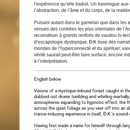
l’expérience qu’elle traduit. Un travelogue aux 
l’abstraction, de l’âme et du corps, de la matièr
Puisant autant dans le gamelan que dans les 
venues des contrées les plus orientales de l’Asi
reconstituer à grands renforts de vaudou hi-t
d’escapologie dystopique,
tisse des narra
Đ.K
mondes de l’hyperconnecté et du spirituel; va
vérité saurait peut-être faire surface, encore i
à l’interprétation.
English below
Visions of a mystique-imbued forest caught in th
dubbed-out drums tumbling and whirling martially
atmospheres expanding to hypnotic effect, the th
across the quiet foliage as you veer off into an a
trance-inducing experience in itself,
Đ.K.
‘s sound 
Having first made a name for himself through lang