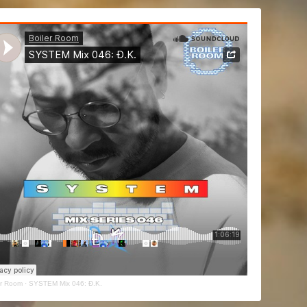
er Room
·
SYSTEM Mix 046: Đ.K.