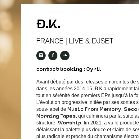
Đ.K.
FRANCE | LIVE & DJSET
contact booking : Cyril
Ayant débuté par des releases empreintes de so
dans les années 2014-15,
a rapidement fa
Đ.K
tout en sérénité des premiers EPs jusqu’à la f
L’évolution progressive initiée par ses sorties
sous-label de
,
Music From Memory
Secon
, qui culminera par la suite 
Morning Tapes
structure,
, fin 2021, a vu le producte
Worship
délaissant la palette plus douce et claire de 
plus radicale et proche du chamanisme électr