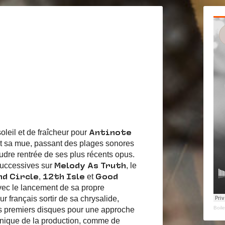
leil et de fraîcheur pour
Antinote
it sa mue, passant des plages sonores
oudre rentrée de ses plus récents opus.
 successives sur
, le
Melody As Truth
,
et
d Circle
12
th
Isle
Good
avec le lancement de sa propre
ur français sortir de sa chrysalide,
Boil
ses premiers disques pour une approche
onique de la production, comme de