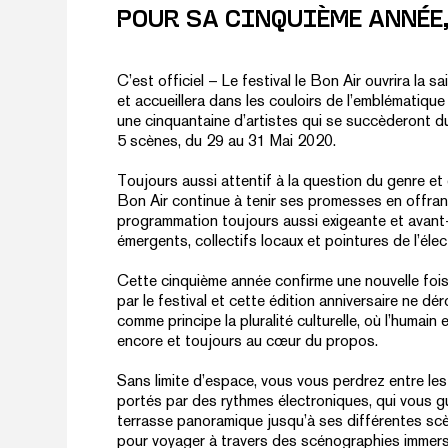
POUR SA CINQUIÈME ANNÉE, 
C’est officiel – Le festival le Bon Air ouvrira la sa
et accueillera dans les couloirs de l’emblématique
une cinquantaine d’artistes qui se succèderont du
5 scènes, du 29 au 31 Mai 2020.
Toujours aussi attentif à la question du genre et
Bon Air continue à tenir ses promesses en offran
programmation toujours aussi exigeante et avant-g
émergents, collectifs locaux et pointures de l’élec
Cette cinquième année confirme une nouvelle fois 
par le festival et cette édition anniversaire ne dé
com
me principe l
a pluralité culturelle, où l’humain
encore et toujours au cœur du propos.
Sans limite d’espace, vous vous perdrez entre les
portés par des rythmes électroniques, qui vous g
terrasse panoramique jusqu’à ses différentes sc
pour voyager à travers des scénographies immers