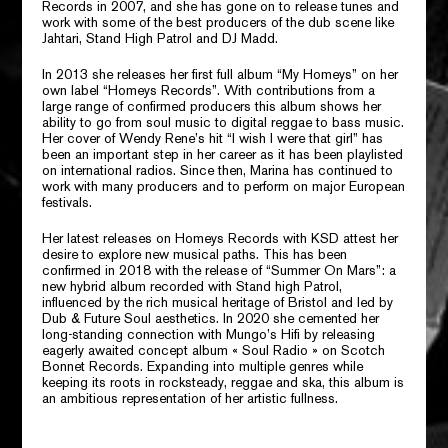
Records in 2007, and she has gone on to release tunes and
work with some of the best producers of the dub scene like
Jahtari, Stand High Patrol and DJ Madd.
In 2013 she releases her first full album “My Homeys” on her
own label “Homeys Records”. With contributions from a
large range of confirmed producers this album shows her
ability to go from soul music to digital reggae to bass music.
Her cover of Wendy Rene’s hit “I wish I were that girl” has
been an important step in her career as it has been playlisted
on international radios. Since then, Marina has continued to
work with many producers and to perform on major European
festivals.
Her latest releases on Homeys Records with KSD attest her
desire to explore new musical paths. This has been
confirmed in 2018 with the release of “Summer On Mars”: a
new hybrid album recorded with Stand high Patrol,
influenced by the rich musical heritage of Bristol and led by
Dub & Future Soul aesthetics. In 2020 she cemented her
long-standing connection with Mungo’s Hifi by releasing
eagerly awaited concept album « Soul Radio » on Scotch
Bonnet Records. Expanding into multiple genres while
keeping its roots in rocksteady, reggae and ska, this album is
an ambitious representation of her artistic fullness.