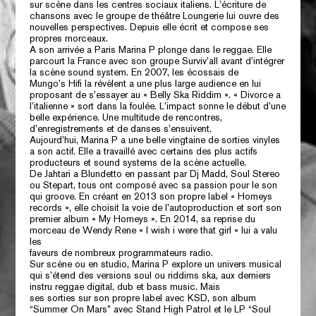
sur scène dans les centres sociaux italiens. L’écriture de
chansons avec le groupe de théâtre Loungerie lui ouvre des
nouvelles perspectives. Depuis elle écrit et compose ses
propres morceaux.
A son arrivée a Paris Marina P plonge dans le reggae. Elle
parcourt la France avec son groupe Surviv’all avant d’intégrer
la scène sound system. En 2007, les écossais de
Mungo’s Hifi la révèlent a une plus large audience en lui
proposant de s’essayer au « Belly Ska Riddim ». « Divorce a
l’italienne » sort dans la foulée. L’impact sonne le début d’une
belle expérience. Une multitude de rencontres,
d’enregistrements et de danses s’ensuivent.
Aujourd’hui, Marina P a une belle vingtaine de sorties vinyles
a son actif. Elle a travaillé avec certains des plus actifs
producteurs et sound systems de la scène actuelle.
De Jahtari a Blundetto en passant par Dj Madd, Soul Stereo
ou Stepart, tous ont composé avec sa passion pour le son
qui groove. En créant en 2013 son propre label « Homeys
records », elle choisit la voie de l’autoproduction et sort son
premier album « My Homeys ». En 2014, sa reprise du
morceau de Wendy Rene « I wish i were that girl » lui a valu
les
faveurs de nombreux programmateurs radio.
Sur scène ou en studio, Marina P explore un univers musical
qui s’étend des versions soul ou riddims ska, aux derniers
instru reggae digital, dub et bass music. Mais
ses sorties sur son propre label avec KSD, son album
“Summer On Mars” avec Stand High Patrol et le LP “Soul