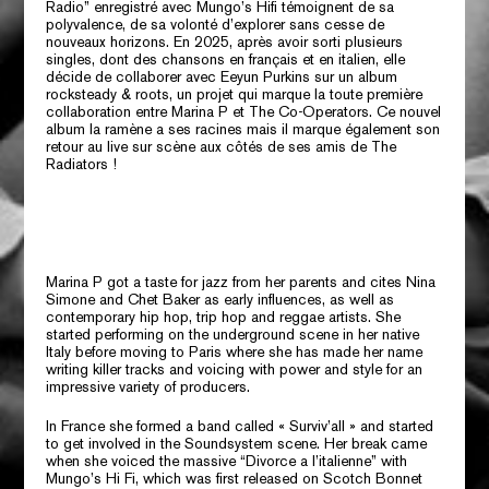
Radio” enregistré avec Mungo’s Hifi témoignent de sa
polyvalence, de sa volonté d’explorer sans cesse de
nouveaux horizons. En 2025, après avoir sorti plusieurs
singles, dont des chansons en français et en italien, elle
décide de collaborer avec Eeyun Purkins sur un album
rocksteady & roots, un projet qui marque la toute première
collaboration entre Marina P et The Co-Operators. Ce nouvel
album la ramène a ses racines mais il marque également son
retour au live sur scène aux côtés de ses amis de The
Radiators !
Marina P got a taste for jazz from her parents and cites Nina
Simone and Chet Baker as early influences, as well as
contemporary hip hop, trip hop and reggae artists. She
started performing on the underground scene in her native
Italy before moving to Paris where she has made her name
writing killer tracks and voicing with power and style for an
impressive variety of producers.
In France she formed a band called « Surviv’all » and started
to get involved in the Soundsystem scene. Her break came
when she voiced the massive “Divorce a l’italienne” with
Mungo’s Hi Fi, which was first released on Scotch Bonnet