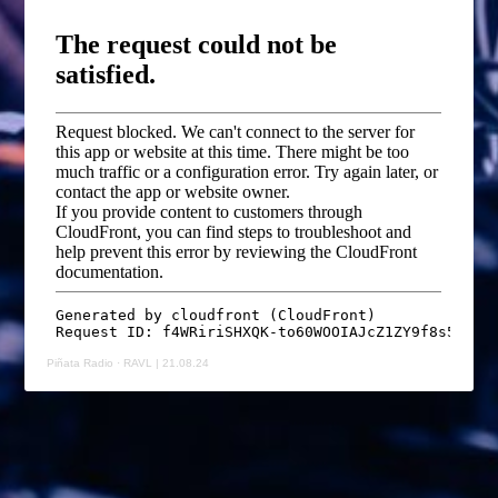
Piñata Radio
·
RAVL | 21.08.24
MÉDIAS