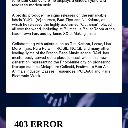
American Club culture, he displays a unique, hybrid and
resolutely modern style.
A prolific producer, he signs releases on the remarkable
labels YUKU, [re]sources, Bad Tips and Nü Kvlture, on
which he released the highly acclaimed “Outrenoir”, played
all over the world, including at Blumitsu’s Boiler Room at the
Boomtown Fair, and by Jamie XX at Making Time.
Collaborating with artists such as Tim Karbon, Leese, Lisa
More, Hyas, Pura Pura, HI ROSIE, NOGE and many other
leading lights of the French Bass Music scene, RAVL has
meritoriously carved out a place for itself within this new
generation, representing the Phocéenne city on pioneering
line-ups such as Metaphore Collectif, Festival Le Bon Air,
Animals Industry, Basses Fréquences, POLAAR and Paris
Electronic Week.