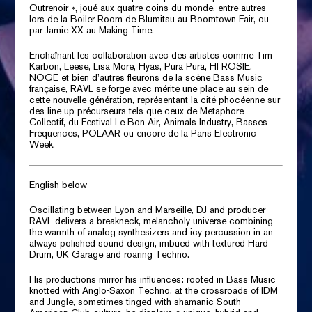
Outrenoir », joué aux quatre coins du monde, entre autres
lors de la Boiler Room de Blumitsu au Boomtown Fair, ou
par Jamie XX au Making Time.
Enchaînant les collaboration avec des artistes comme Tim
Karbon, Leese, Lisa More, Hyas, Pura Pura, HI ROSIE,
NOGE et bien d’autres fleurons de la scène Bass Music
française, RAVL se forge avec mérite une place au sein de
cette nouvelle génération, représentant la cité phocéenne sur
des line up précurseurs tels que ceux de Metaphore
Collectif, du Festival Le Bon Air, Animals Industry, Basses
Fréquences, POLAAR ou encore de la Paris Electronic
Week.
English below
Oscillating between Lyon and Marseille, DJ and producer
RAVL delivers a breakneck, melancholy universe combining
the warmth of analog synthesizers and icy percussion in an
always polished sound design, imbued with textured Hard
Drum, UK Garage and roaring Techno.
His productions mirror his influences: rooted in Bass Music
knotted with Anglo-Saxon Techno, at the crossroads of IDM
and Jungle, sometimes tinged with shamanic South