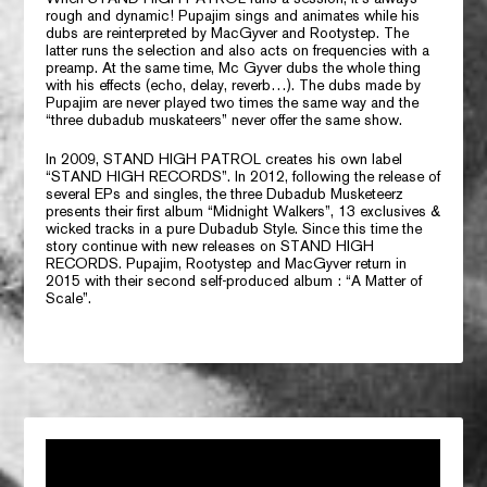
rough and dynamic!
Pupajim
sings and animates while his
dubs are reinterpreted by
MacGyver
and
Rootystep.
The
latter runs the selection and also acts on frequencies with a
preamp. At the same time,
Mc Gyver
dubs the whole thing
with his effects (echo, delay, reverb…). The dubs made by
Pupajim
are never played two times the same way and the
“three dubadub muskateers”
never offer the same show.
In 2009,
STAND HIGH PATROL
creates his own label
“STAND HIGH RECORDS”.
In 2012, following the release of
several EPs and singles, the three Dubadub Musketeerz
presents their first album
“Midnight Walkers”,
13 exclusives &
wicked tracks in a pure Dubadub Style. Since this time the
story continue with new releases on
STAND HIGH
RECORDS.
Pupajim, Rootystep
and
MacGyver
return in
2015 with their second self-produced album :
“A Matter of
Scale”.