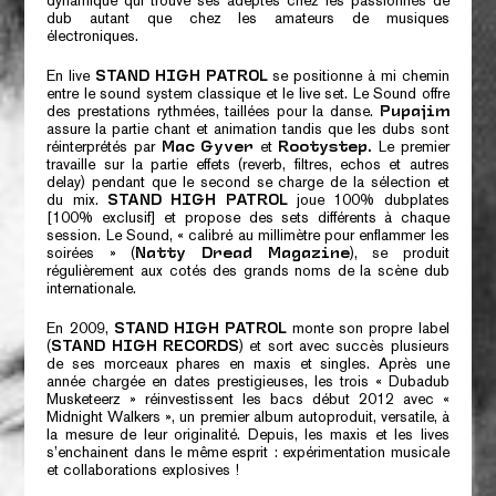
dynamique qui trouve ses adeptes chez les passionnés de
dub autant que chez les amateurs de musiques
électroniques.
En live
se positionne à mi chemin
STAND HIGH PATROL
entre le sound system classique et le live set. Le Sound offre
des prestations rythmées, taillées pour la danse.
Pupajim
assure la partie chant et animation tandis que les dubs sont
réinterprétés par
et
Le premier
Mac Gyver
Rootystep.
travaille sur la partie effets (reverb, filtres, echos et autres
delay) pendant que le second se charge de la sélection et
du mix.
joue 100% dubplates
STAND HIGH PATROL
[100% exclusif] et propose des sets différents à chaque
session. Le Sound, « calibré au millimètre pour enflammer les
soirées » (
), se produit
Natty Dread Magazine
régulièrement aux cotés des grands noms de la scène dub
internationale.
En 2009,
monte son propre label
STAND HIGH PATROL
(
) et sort avec succès plusieurs
STAND HIGH RECORDS
de ses morceaux phares en maxis et singles. Après une
année chargée en dates prestigieuses, les trois
« Dubadub
Musketeerz »
réinvestissent les bacs début 2012 avec
«
Midnight Walkers »
, un premier album autoproduit, versatile, à
la mesure de leur originalité. Depuis, les maxis et les lives
s’enchainent dans le même esprit : expérimentation musicale
et collaborations explosives !