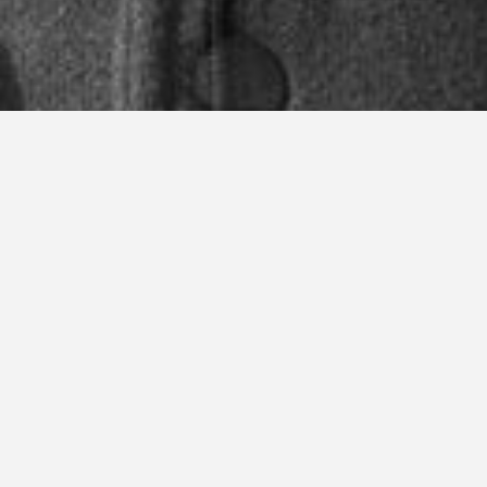
STAND HIGH PATROL
22
@CHALREVILLE MÉZIÈRES -
AOÛT
CABARET VERT
STAND HIGH PATROL
29
@ST HILAIRE DE BRIOUZE
AOÛT
(61220) - FESTIVAL WHY NOT
CAMP
03
STAND HIGH PATROL
OCT
STAND HIGH PATROL
06
@NANTES - DUBADUB
NOV
EXPERIENCE