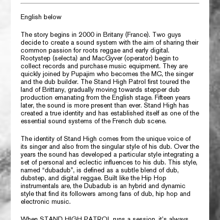
English below
The story begins in 2000 in Britany (France). Two guys
decide to create a sound system with the aim of sharing their
common passion for roots reggae and early digital.
Rootystep
(selecta) and
MacGyver
(operator) begin to
collect records and purchase music equipment. They are
quickly joined by
Pupajim
who becomes the MC, the singer
and the dub builder. The
Stand High Patrol
first toured the
land of Brittany, gradually moving towards stepper dub
production emanating from the English stage. Fifteen years
later, the sound is more present than ever.
Stand High
has
created a true identity and has established itself as one of the
essential sound systems of the French dub scene.
The identity of
Stand High
comes from the unique voice of
its singer and also from the singular style of his dub. Over the
years the sound has developed a particular style integrating a
set of personal and eclectic influences to his dub. This style,
named
“dubadub”
, is defined as a subtle blend of dub,
dubstep, and digital reggae. Built like the Hip Hop
instrumentals are, the Dubadub is an hybrid and dynamic
style that find its followers among fans of dub, hip hop and
electronic music.
When
STAND HIGH PATROL
runs a session, it’s always