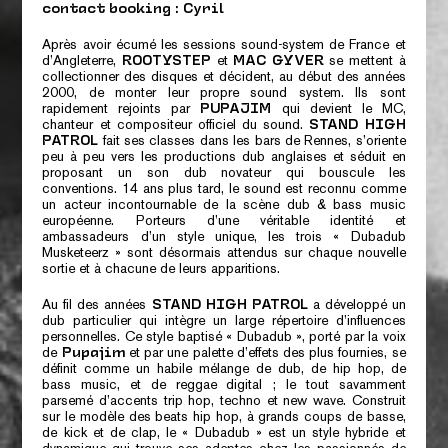
contact booking : Cyril
Après avoir écumé les sessions sound-system de France et
d’Angleterre,
et
se mettent à
ROOTYSTEP
MAC GYVER
collectionner des disques et décident, au début des années
2000, de monter leur propre sound system. Ils sont
rapidement rejoints par
qui devient le MC,
PUPAJIM
chanteur et compositeur officiel du sound.
STAND HIGH
fait ses classes dans les bars de Rennes, s’oriente
PATROL
peu à peu vers les productions dub anglaises et séduit en
proposant un son dub novateur qui bouscule les
conventions. 14 ans plus tard, le sound est reconnu comme
un acteur incontournable de la scène dub & bass music
européenne. Porteurs d’une véritable identité et
ambassadeurs d’un style unique, les trois
« Dubadub
Musketeerz »
sont désormais attendus sur chaque nouvelle
sortie et à chacune de leurs apparitions.
Au fil des années
a développé un
STAND HIGH PATROL
dub particulier qui intègre un large répertoire d’influences
personnelles. Ce style baptisé
« Dubadub »
, porté par la voix
de
et par une palette d’effets des plus fournies, se
Pupajim
définit comme un habile mélange de dub, de hip hop, de
bass music, et de reggae digital ; le tout savamment
parsemé d’accents trip hop, techno et new wave. Construit
sur le modèle des beats hip hop, à grands coups de basse,
de kick et de clap, le
« Dubadub »
est un style hybride et