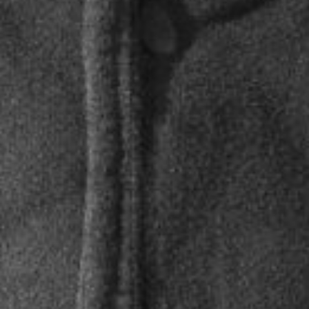
DATES À VENIR
STAND HIGH PATROL
07
@ FORT SAINT PÈRE - NO
AOÛT
LOGO BZH